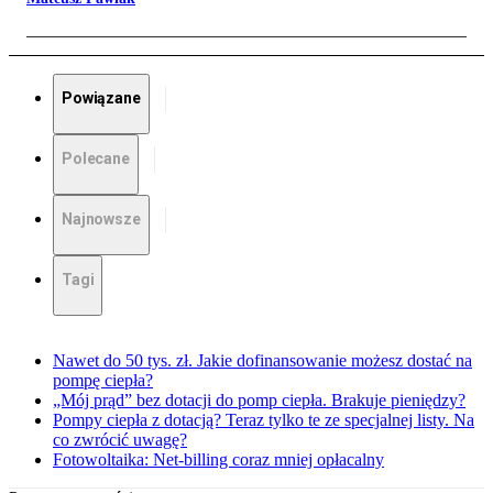
Powiązane
Polecane
Najnowsze
Tagi
Nawet do 50 tys. zł. Jakie dofinansowanie możesz dostać na
pompę ciepła?
„Mój prąd” bez dotacji do pomp ciepła. Brakuje pieniędzy?
Pompy ciepła z dotacją? Teraz tylko te ze specjalnej listy. Na
co zwrócić uwagę?
Fotowoltaika: Net-billing coraz mniej opłacalny