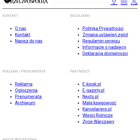
KONTAKT
REGULAMIN
O nas
Polityka Prywatności
Kontakt
Zmiana ustawień zgód
Napisz do nas
Regulamin serwisu
Informacje o nadawcy
Deklaracja dostępności
REKLAMA I PRENUMERATA
PARTNERZY
Reklama
E-kiosk.pl
Ogłoszenia
E-gazety.pl
Prenumerata
Nexto.pl
Archiwum
Mała księgowość
Kancelarierp.pl
Wieści Rolnicze
Życie Warszawy
NASZE WYDARZENIA