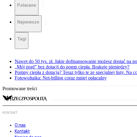
Polecane
Najnowsze
Tagi
Nawet do 50 tys. zł. Jakie dofinansowanie możesz dostać na p
„Mój prąd” bez dotacji do pomp ciepła. Brakuje pieniędzy?
Pompy ciepła z dotacją? Teraz tylko te ze specjalnej listy. Na
Fotowoltaika: Net-billing coraz mniej opłacalny
Promowane treści
KONTAKT
O nas
Kontakt