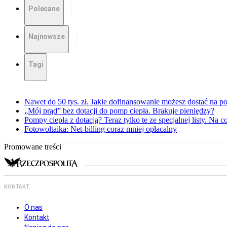
Polecane
Najnowsze
Tagi
Nawet do 50 tys. zł. Jakie dofinansowanie możesz dostać na p
„Mój prąd” bez dotacji do pomp ciepła. Brakuje pieniędzy?
Pompy ciepła z dotacją? Teraz tylko te ze specjalnej listy. Na
Fotowoltaika: Net-billing coraz mniej opłacalny
Promowane treści
KONTAKT
O nas
Kontakt