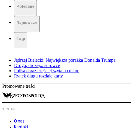
Polecane
Najnowsze
Tagi
Jędrzej Bielecki: Największa porażka Donalda Trumpa
Drogo, drożej... surowce
Polisa coraz częściej szyta na miarę
Rynek długu rozdaje karty
Promowane treści
KONTAKT
O nas
Kontakt