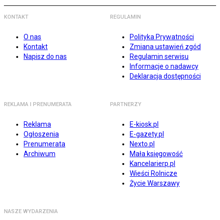
KONTAKT
REGULAMIN
O nas
Polityka Prywatności
Kontakt
Zmiana ustawień zgód
Napisz do nas
Regulamin serwisu
Informacje o nadawcy
Deklaracja dostępności
REKLAMA I PRENUMERATA
PARTNERZY
Reklama
E-kiosk.pl
Ogłoszenia
E-gazety.pl
Prenumerata
Nexto.pl
Archiwum
Mała księgowość
Kancelarierp.pl
Wieści Rolnicze
Życie Warszawy
NASZE WYDARZENIA