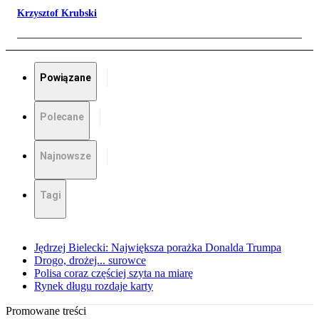
Krzysztof Krubski
Powiązane
Polecane
Najnowsze
Tagi
Jędrzej Bielecki: Największa porażka Donalda Trumpa
Drogo, drożej... surowce
Polisa coraz częściej szyta na miarę
Rynek długu rozdaje karty
Promowane treści