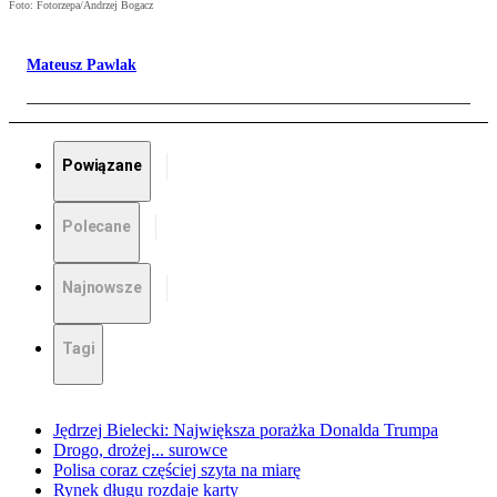
Foto: Fotorzepa/Andrzej Bogacz
Mateusz Pawlak
Powiązane
Polecane
Najnowsze
Tagi
Jędrzej Bielecki: Największa porażka Donalda Trumpa
Drogo, drożej... surowce
Polisa coraz częściej szyta na miarę
Rynek długu rozdaje karty