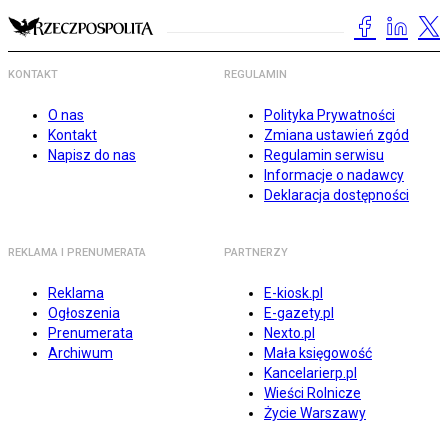
KONTAKT
REGULAMIN
O nas
Polityka Prywatności
Kontakt
Zmiana ustawień zgód
Napisz do nas
Regulamin serwisu
Informacje o nadawcy
Deklaracja dostępności
REKLAMA I PRENUMERATA
PARTNERZY
Reklama
E-kiosk.pl
Ogłoszenia
E-gazety.pl
Prenumerata
Nexto.pl
Archiwum
Mała księgowość
Kancelarierp.pl
Wieści Rolnicze
Życie Warszawy