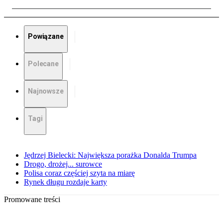
Powiązane
Polecane
Najnowsze
Tagi
Jędrzej Bielecki: Największa porażka Donalda Trumpa
Drogo, drożej... surowce
Polisa coraz częściej szyta na miarę
Rynek długu rozdaje karty
Promowane treści