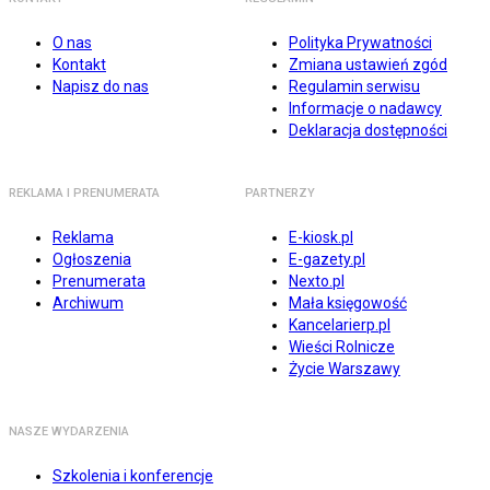
O nas
Polityka Prywatności
Kontakt
Zmiana ustawień zgód
Napisz do nas
Regulamin serwisu
Informacje o nadawcy
Deklaracja dostępności
REKLAMA I PRENUMERATA
PARTNERZY
Reklama
E-kiosk.pl
Ogłoszenia
E-gazety.pl
Prenumerata
Nexto.pl
Archiwum
Mała księgowość
Kancelarierp.pl
Wieści Rolnicze
Życie Warszawy
NASZE WYDARZENIA
Szkolenia i konferencje