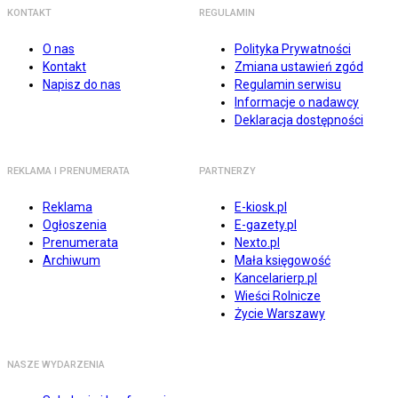
KONTAKT
REGULAMIN
O nas
Polityka Prywatności
Kontakt
Zmiana ustawień zgód
Napisz do nas
Regulamin serwisu
Informacje o nadawcy
Deklaracja dostępności
REKLAMA I PRENUMERATA
PARTNERZY
Reklama
E-kiosk.pl
Ogłoszenia
E-gazety.pl
Prenumerata
Nexto.pl
Archiwum
Mała księgowość
Kancelarierp.pl
Wieści Rolnicze
Życie Warszawy
NASZE WYDARZENIA