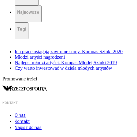
Najnowsze
Tagi
Ich prace osiągają zawrotne sumy. Kompas Sztuki 2020
Młodzi artyści nagrodzeni
Najlepsi młodzi artyści. Kompas Młodej Sztuki 2019
Czy warto inwestować w dzieła młodych artystów
Promowane treści
KONTAKT
O nas
Kontakt
Napisz do nas