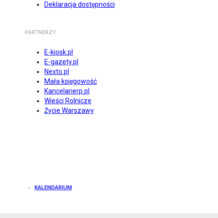
Deklaracja dostępności
PARTNERZY
E-kiosk.pl
E-gazety.pl
Nexto.pl
Mała księgowość
Kancelarierp.pl
Wieści Rolnicze
Życie Warszawy
KALENDARIUM