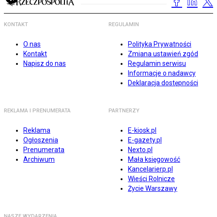
KONTAKT
REGULAMIN
O nas
Polityka Prywatności
Kontakt
Zmiana ustawień zgód
Napisz do nas
Regulamin serwisu
Informacje o nadawcy
Deklaracja dostępności
REKLAMA I PRENUMERATA
PARTNERZY
Reklama
E-kiosk.pl
Ogłoszenia
E-gazety.pl
Prenumerata
Nexto.pl
Archiwum
Mała księgowość
Kancelarierp.pl
Wieści Rolnicze
Życie Warszawy
NASZE WYDARZENIA