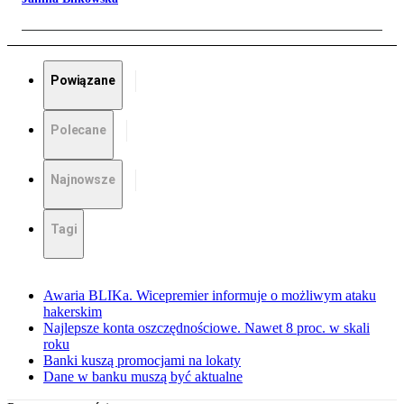
Powiązane
Polecane
Najnowsze
Tagi
Awaria BLIKa. Wicepremier informuje o możliwym ataku
hakerskim
Najlepsze konta oszczędnościowe. Nawet 8 proc. w skali
roku
Banki kuszą promocjami na lokaty
Dane w banku muszą być aktualne