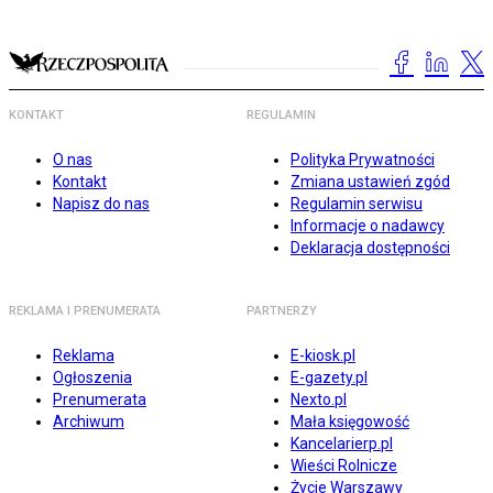
KONTAKT
REGULAMIN
O nas
Polityka Prywatności
Kontakt
Zmiana ustawień zgód
Napisz do nas
Regulamin serwisu
Informacje o nadawcy
Deklaracja dostępności
REKLAMA I PRENUMERATA
PARTNERZY
Reklama
E-kiosk.pl
Ogłoszenia
E-gazety.pl
Prenumerata
Nexto.pl
Archiwum
Mała księgowość
Kancelarierp.pl
Wieści Rolnicze
Życie Warszawy