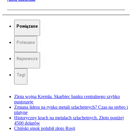
Powiązane
Polecane
Najnowsze
Tagi
Złota wojna Kremla. Skarbiec banku centralnego szybko
pustoszeje
Zmiana lidera na rynku metali szlachetnych? Czas na srebro i
platynę
Historyczny krach na metalach szlachetnych. Złoto poniżej
4500 dolarów
Chiński smok polubił złoto Rosji