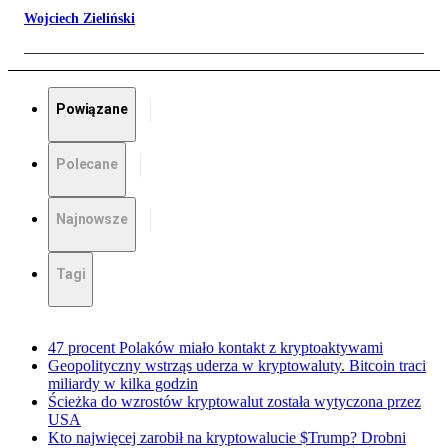
Wojciech Zieliński
Powiązane
Polecane
Najnowsze
Tagi
47 procent Polaków miało kontakt z kryptoaktywami
Geopolityczny wstrząs uderza w kryptowaluty. Bitcoin traci
miliardy w kilka godzin
Ścieżka do wzrostów kryptowalut została wytyczona przez
USA
Kto najwięcej zarobił na kryptowalucie $Trump? Drobni