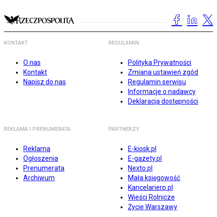
KONTAKT
REGULAMIN
O nas
Polityka Prywatności
Kontakt
Zmiana ustawień zgód
Napisz do nas
Regulamin serwisu
Informacje o nadawcy
Deklaracja dostępności
REKLAMA I PRENUMERATA
PARTNERZY
Reklama
E-kiosk.pl
Ogłoszenia
E-gazety.pl
Prenumerata
Nexto.pl
Archiwum
Mała księgowość
Kancelarierp.pl
Wieści Rolnicze
Życie Warszawy