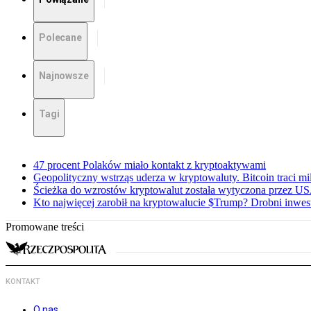
Polecane
Najnowsze
Tagi
47 procent Polaków miało kontakt z kryptoaktywami
Geopolityczny wstrząs uderza w kryptowaluty. Bitcoin traci mi
Ścieżka do wzrostów kryptowalut została wytyczona przez U
Kto najwięcej zarobił na kryptowalucie $Trump? Drobni inwesto
Promowane treści
KONTAKT
O nas