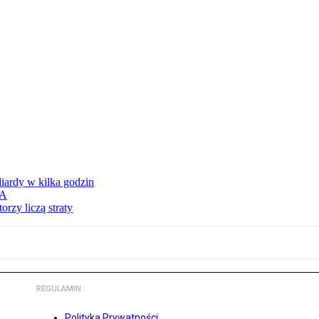
liardy w kilka godzin
SA
rzy liczą straty
REGULAMIN
Polityka Prywatności