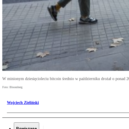
W minionym dziesięcioleciu bitcoin średnio w październiku drożał o ponad 2
Foto: Bloomberg
Wojciech Zieliński
Powiązane