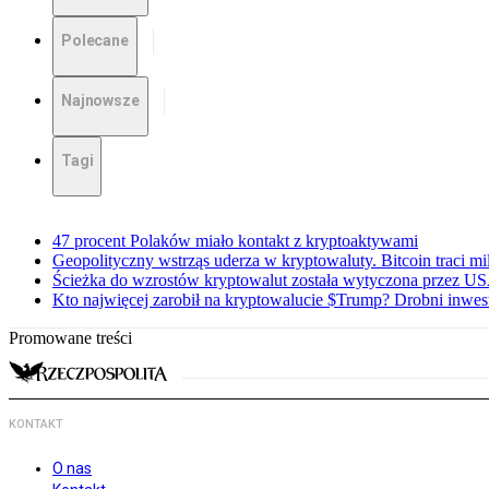
Polecane
Najnowsze
Tagi
47 procent Polaków miało kontakt z kryptoaktywami
Geopolityczny wstrząs uderza w kryptowaluty. Bitcoin traci mi
Ścieżka do wzrostów kryptowalut została wytyczona przez U
Kto najwięcej zarobił na kryptowalucie $Trump? Drobni inwesto
Promowane treści
KONTAKT
O nas