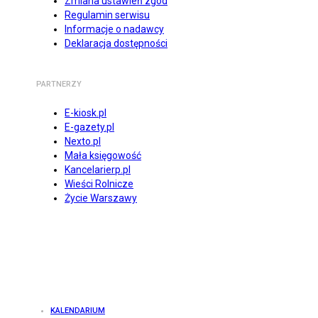
Zmiana ustawień zgód
Regulamin serwisu
Informacje o nadawcy
Deklaracja dostępności
PARTNERZY
E-kiosk.pl
E-gazety.pl
Nexto.pl
Mała księgowość
Kancelarierp.pl
Wieści Rolnicze
Życie Warszawy
KALENDARIUM