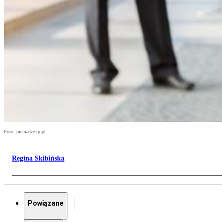
Foto: pieniadze.rp.pl
Regina Skibińska
Powiązane