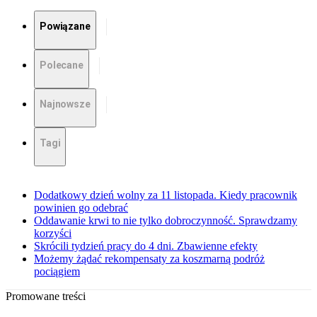
Powiązane
Polecane
Najnowsze
Tagi
Dodatkowy dzień wolny za 11 listopada. Kiedy pracownik
powinien go odebrać
Oddawanie krwi to nie tylko dobroczynność. Sprawdzamy
korzyści
Skrócili tydzień pracy do 4 dni. Zbawienne efekty
Możemy żądać rekompensaty za koszmarną podróż
pociągiem
Promowane treści