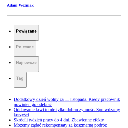
Adam Woźniak
Powiązane
Polecane
Najnowsze
Tagi
Dodatkowy dzień wolny za 11 listopada. Kiedy pracownik
powinien go odebrać
Oddawanie krwi to nie tylko dobroczynność. Sprawdzamy
korzyści
Skrócili tydzień pracy do 4 dni. Zbawienne efekty
Możemy żądać rekompensaty za koszmarną podróż