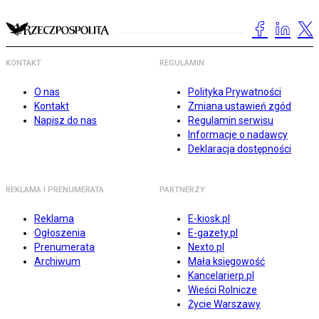
KONTAKT
REGULAMIN
O nas
Polityka Prywatności
Kontakt
Zmiana ustawień zgód
Napisz do nas
Regulamin serwisu
Informacje o nadawcy
Deklaracja dostępności
REKLAMA I PRENUMERATA
PARTNERZY
Reklama
E-kiosk.pl
Ogłoszenia
E-gazety.pl
Prenumerata
Nexto.pl
Archiwum
Mała księgowość
Kancelarierp.pl
Wieści Rolnicze
Życie Warszawy