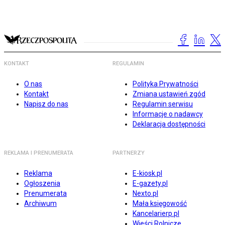
KONTAKT
REGULAMIN
O nas
Polityka Prywatności
Kontakt
Zmiana ustawień zgód
Napisz do nas
Regulamin serwisu
Informacje o nadawcy
Deklaracja dostępności
REKLAMA I PRENUMERATA
PARTNERZY
Reklama
E-kiosk.pl
Ogłoszenia
E-gazety.pl
Prenumerata
Nexto.pl
Archiwum
Mała księgowość
Kancelarierp.pl
Wieści Rolnicze