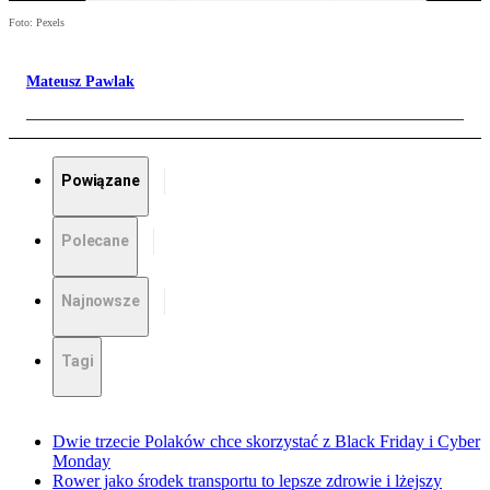
Foto: Pexels
Mateusz Pawlak
Powiązane
Polecane
Najnowsze
Tagi
Dwie trzecie Polaków chce skorzystać z Black Friday i Cyber
Monday
Rower jako środek transportu to lepsze zdrowie i lżejszy