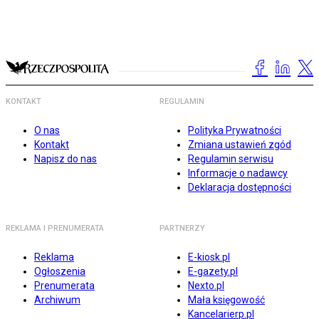
KONTAKT
REGULAMIN
O nas
Polityka Prywatności
Kontakt
Zmiana ustawień zgód
Napisz do nas
Regulamin serwisu
Informacje o nadawcy
Deklaracja dostępności
REKLAMA I PRENUMERATA
PARTNERZY
Reklama
E-kiosk.pl
Ogłoszenia
E-gazety.pl
Prenumerata
Nexto.pl
Archiwum
Mała księgowość
Kancelarierp.pl