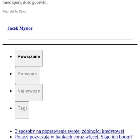
mieć sporą ilość gotówki.
Foto: Adobe Stock
Jacek Mysior
Powiązane
Polecane
Najnowsze
Tagi
3 sposoby na poprawienie swojej zdolności kredytowej
Polacy pożyczają w bankach coraz więcej. Skąd ten boom?