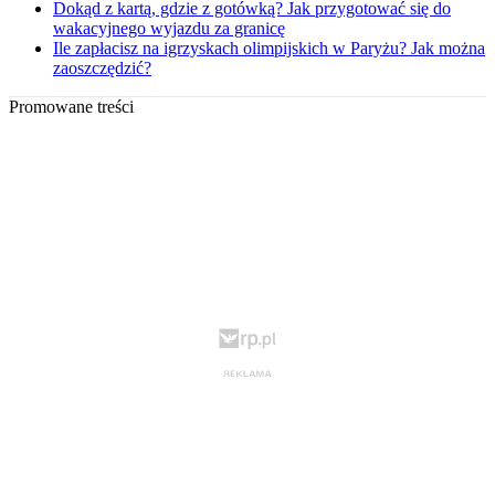
Dokąd z kartą, gdzie z gotówką? Jak przygotować się do
wakacyjnego wyjazdu za granicę
Ile zapłacisz na igrzyskach olimpijskich w Paryżu? Jak można
zaoszczędzić?
Promowane treści