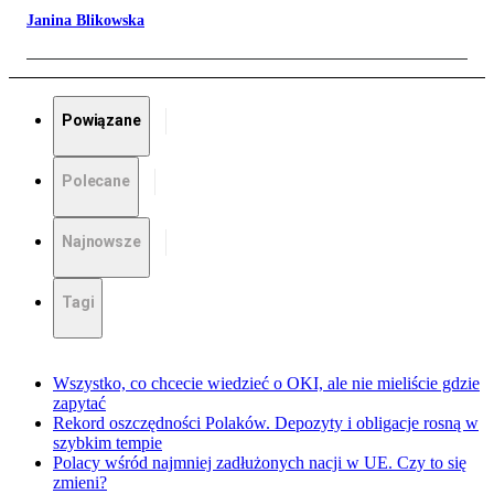
Janina Blikowska
Powiązane
Polecane
Najnowsze
Tagi
Wszystko, co chcecie wiedzieć o OKI, ale nie mieliście gdzie
zapytać
Rekord oszczędności Polaków. Depozyty i obligacje rosną w
szybkim tempie
Polacy wśród najmniej zadłużonych nacji w UE. Czy to się
zmieni?