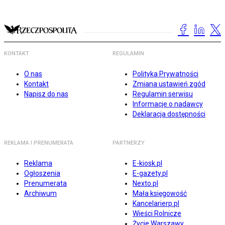
KONTAKT
REGULAMIN
O nas
Polityka Prywatności
Kontakt
Zmiana ustawień zgód
Napisz do nas
Regulamin serwisu
Informacje o nadawcy
Deklaracja dostępności
REKLAMA I PRENUMERATA
PARTNERZY
Reklama
E-kiosk.pl
Ogłoszenia
E-gazety.pl
Prenumerata
Nexto.pl
Archiwum
Mała księgowość
Kancelarierp.pl
Wieści Rolnicze
Życie Warszawy