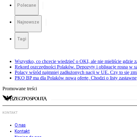
Polecane
Najnowsze
Tagi
Wszystko, co chcecie wiedzieć o OKI, ale nie mieliście gdzie 
Rekord oszczędności Polaków. Depozyty i obligacje rosną w 
Polacy wśród najmniej zadłużonych nacji w UE. Czy to się zm
PKO BP ma dla Polaków nową ofertę. Chodzi o listy zastawne
Promowane treści
KONTAKT
O nas
Kontakt