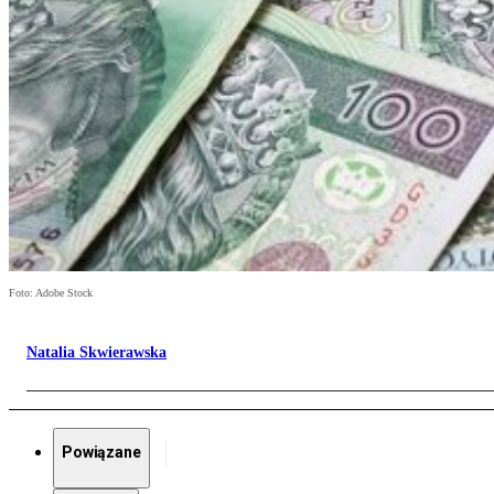
Foto: Adobe Stock
Natalia Skwierawska
Powiązane