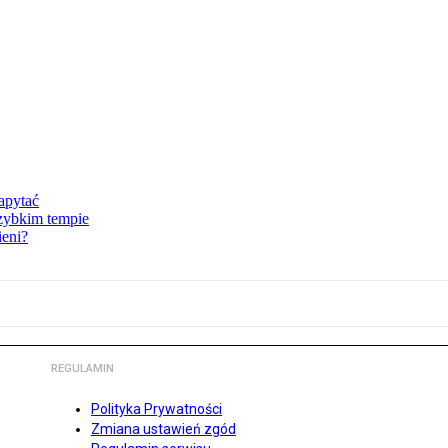
zapytać
szybkim tempie
ieni?
REGULAMIN
Polityka Prywatności
Zmiana ustawień zgód