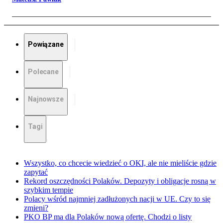
Powiązane
Polecane
Najnowsze
Tagi
Wszystko, co chcecie wiedzieć o OKI, ale nie mieliście gdzie
zapytać
Rekord oszczędności Polaków. Depozyty i obligacje rosną w
szybkim tempie
Polacy wśród najmniej zadłużonych nacji w UE. Czy to się
zmieni?
PKO BP ma dla Polaków nową ofertę. Chodzi o listy