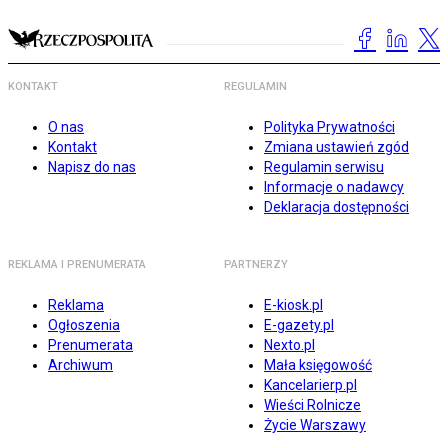
KONTAKT
REGULAMIN
O nas
Polityka Prywatności
Kontakt
Zmiana ustawień zgód
Napisz do nas
Regulamin serwisu
Informacje o nadawcy
Deklaracja dostępności
REKLAMA I PRENUMERATA
PARTNERZY
Reklama
E-kiosk.pl
Ogłoszenia
E-gazety.pl
Prenumerata
Nexto.pl
Archiwum
Mała księgowość
Kancelarierp.pl
Wieści Rolnicze
Życie Warszawy