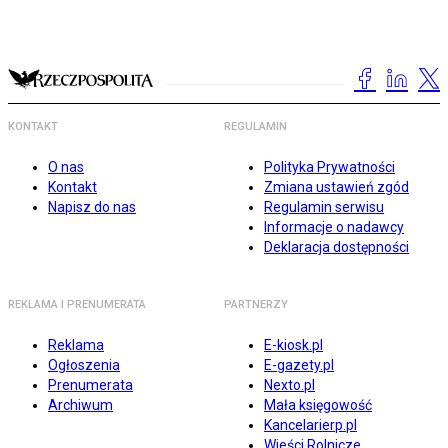
KONTAKT
REGULAMIN
O nas
Polityka Prywatności
Kontakt
Zmiana ustawień zgód
Napisz do nas
Regulamin serwisu
Informacje o nadawcy
Deklaracja dostępności
REKLAMA I PRENUMERATA
PARTNERZY
Reklama
E-kiosk.pl
Ogłoszenia
E-gazety.pl
Prenumerata
Nexto.pl
Archiwum
Mała księgowość
Kancelarierp.pl
Wieści Rolnicze