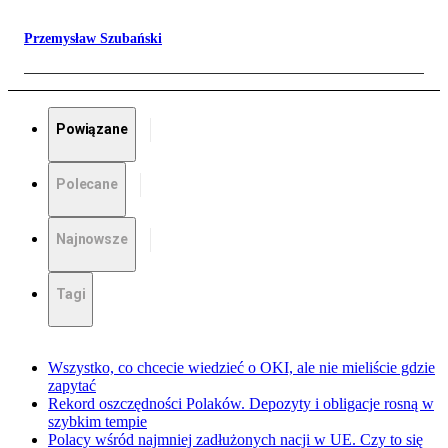
Przemysław Szubański
Powiązane
Polecane
Najnowsze
Tagi
Wszystko, co chcecie wiedzieć o OKI, ale nie mieliście gdzie
zapytać
Rekord oszczędności Polaków. Depozyty i obligacje rosną w
szybkim tempie
Polacy wśród najmniej zadłużonych nacji w UE. Czy to się