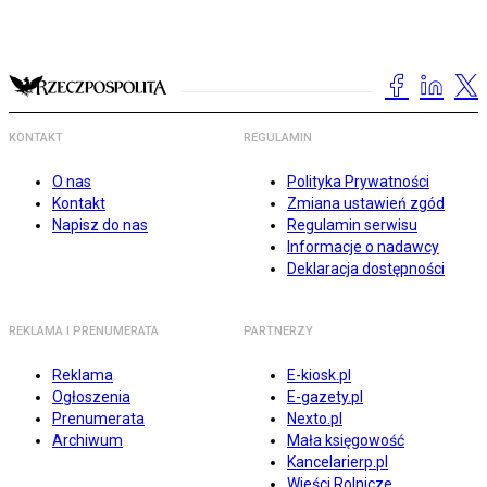
KONTAKT
REGULAMIN
O nas
Polityka Prywatności
Kontakt
Zmiana ustawień zgód
Napisz do nas
Regulamin serwisu
Informacje o nadawcy
Deklaracja dostępności
REKLAMA I PRENUMERATA
PARTNERZY
Reklama
E-kiosk.pl
Ogłoszenia
E-gazety.pl
Prenumerata
Nexto.pl
Archiwum
Mała księgowość
Kancelarierp.pl
Wieści Rolnicze