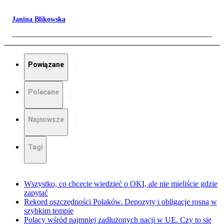
Janina Blikowska
Powiązane
Polecane
Najnowsze
Tagi
Wszystko, co chcecie wiedzieć o OKI, ale nie mieliście gdzie
zapytać
Rekord oszczędności Polaków. Depozyty i obligacje rosną w
szybkim tempie
Polacy wśród najmniej zadłużonych nacji w UE. Czy to się