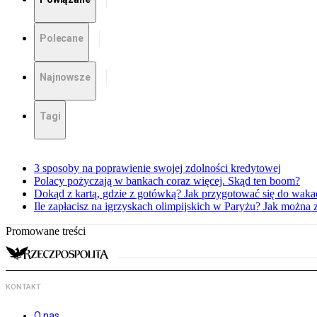
Polecane
Najnowsze
Tagi
3 sposoby na poprawienie swojej zdolności kredytowej
Polacy pożyczają w bankach coraz więcej. Skąd ten boom?
Dokąd z kartą, gdzie z gotówką? Jak przygotować się do waka
Ile zapłacisz na igrzyskach olimpijskich w Paryżu? Jak można 
Promowane treści
KONTAKT
O nas