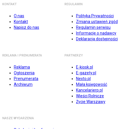
KONTAKT
REGULAMIN
O nas
Polityka Prywatności
Kontakt
Zmiana ustawień zgód
Napisz do nas
Regulamin serwisu
Informacje o nadawcy
Deklaracja dostępności
REKLAMA I PRENUMERATA
PARTNERZY
Reklama
E-kiosk.pl
Ogłoszenia
E-gazety.pl
Prenumerata
Nexto.pl
Archiwum
Mała księgowość
Kancelarierp.pl
Wieści Rolnicze
Życie Warszawy
NASZE WYDARZENIA