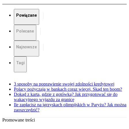
Powiązane
Polecane
Najnowsze
Tagi
3 sposoby na poprawienie swojej zdolności kredytowej
Polacy pożyczają w bankach coraz więcej. Skąd ten boom?
Dokąd z kartą, gdzie z gotówką? Jak przygotować się do
wakacyjnego wyjazdu za granicę
Ile zapłacisz na igrzyskach olimpijskich w Paryżu? Jak można
zaoszczędzić?
Promowane treści