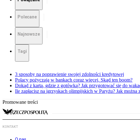
Polecane
Najnowsze
Tagi
3 sposoby na poprawienie swojej zdolności kredytowej
Polacy pożyczają w bankach coraz więcej. Skąd ten boom?
Dokąd z kartą, gdzie z gotówką? Jak przygotować się do waka
Ile zapłacisz na igrzyskach olimpijskich w Paryżu? Jak można 
Promowane treści
KONTAKT
O nas