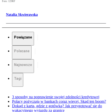
Foto: 123RF
Natalia Skwierawska
Powiązane
Polecane
Najnowsze
Tagi
3 sposoby na poprawienie swojej zdolności kredytowej
Polacy pożyczają w bankach coraz więcej. Skąd ten boom?
Dokąd z kartą, gdzie z gotówką? Jak przygotować się do
wakacyjnego wyjazdu za granicę