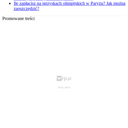
Ile zapłacisz na igrzyskach olimpijskich w Paryżu? Jak można
zaoszczędzić?
Promowane treści