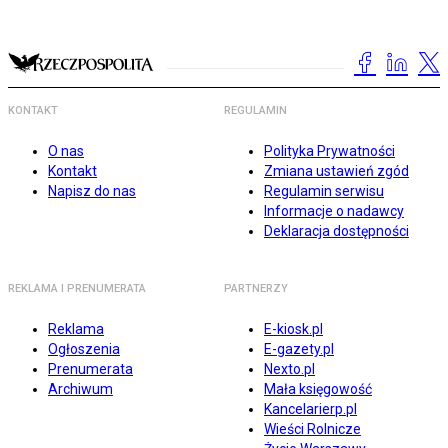
KONTAKT
REGULAMIN
O nas
Polityka Prywatności
Kontakt
Zmiana ustawień zgód
Napisz do nas
Regulamin serwisu
Informacje o nadawcy
Deklaracja dostępności
REKLAMA I PRENUMERATA
PARTNERZY
Reklama
E-kiosk.pl
Ogłoszenia
E-gazety.pl
Prenumerata
Nexto.pl
Archiwum
Mała księgowość
Kancelarierp.pl
Wieści Rolnicze