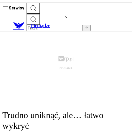
Serwisy
P
ieniądze
Trudno uniknąć, ale… łatwo
wykryć