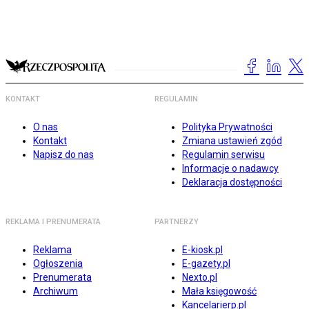
KONTAKT
REGULAMIN
O nas
Polityka Prywatności
Kontakt
Zmiana ustawień zgód
Napisz do nas
Regulamin serwisu
Informacje o nadawcy
Deklaracja dostępności
REKLAMA I PRENUMERATA
PARTNERZY
Reklama
E-kiosk.pl
Ogłoszenia
E-gazety.pl
Prenumerata
Nexto.pl
Archiwum
Mała księgowość
Kancelarierp.pl