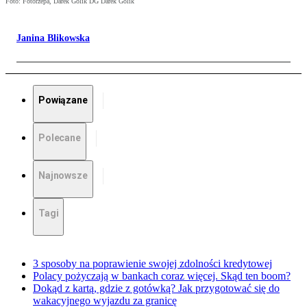
Foto: Fotorzepa, Darek Golik DG Darek Golik
Janina Blikowska
Powiązane
Polecane
Najnowsze
Tagi
3 sposoby na poprawienie swojej zdolności kredytowej
Polacy pożyczają w bankach coraz więcej. Skąd ten boom?
Dokąd z kartą, gdzie z gotówką? Jak przygotować się do
wakacyjnego wyjazdu za granicę