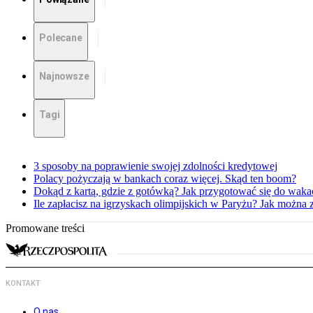
Polecane
Najnowsze
Tagi
3 sposoby na poprawienie swojej zdolności kredytowej
Polacy pożyczają w bankach coraz więcej. Skąd ten boom?
Dokąd z kartą, gdzie z gotówką? Jak przygotować się do waka
Ile zapłacisz na igrzyskach olimpijskich w Paryżu? Jak można 
Promowane treści
KONTAKT
O nas