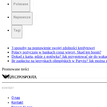
Polecane
Najnowsze
Tagi
3 sposoby na poprawienie swojej zdolności kredytowej
Polacy pożyczają w bankach coraz więcej. Skąd ten boom?
Dokąd z kartą, gdzie z gotówką? Jak przygotować się do waka
Ile zapłacisz na igrzyskach olimpijskich w Paryżu? Jak można 
Promowane treści
KONTAKT
O nas
Kontakt