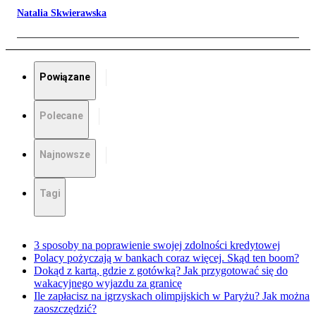
Natalia Skwierawska
Powiązane
Polecane
Najnowsze
Tagi
3 sposoby na poprawienie swojej zdolności kredytowej
Polacy pożyczają w bankach coraz więcej. Skąd ten boom?
Dokąd z kartą, gdzie z gotówką? Jak przygotować się do
wakacyjnego wyjazdu za granicę
Ile zapłacisz na igrzyskach olimpijskich w Paryżu? Jak można
zaoszczędzić?