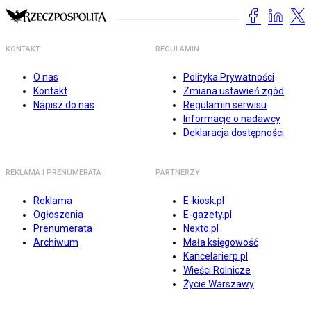
KONTAKT
REGULAMIN
O nas
Polityka Prywatności
Kontakt
Zmiana ustawień zgód
Napisz do nas
Regulamin serwisu
Informacje o nadawcy
Deklaracja dostępności
REKLAMA I PRENUMERATA
PARTNERZY
Reklama
E-kiosk.pl
Ogłoszenia
E-gazety.pl
Prenumerata
Nexto.pl
Archiwum
Mała księgowość
Kancelarierp.pl
Wieści Rolnicze
Życie Warszawy