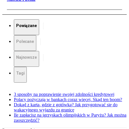
Powiązane
Polecane
Najnowsze
Tagi
3 sposoby na poprawienie swojej zdolności kredytowej
Polacy pożyczają w bankach coraz więcej. Skąd ten boom?
Dokąd z kartą, gdzie z gotówką? Jak przygotować się do
wakacyjnego wyjazdu za granicę
Ile zapłacisz na igrzyskach olimpijskich w Paryżu? Jak można
zaoszczędzić?