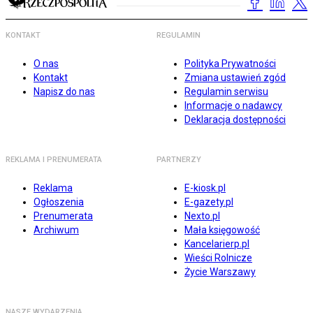
KONTAKT
REGULAMIN
O nas
Polityka Prywatności
Kontakt
Zmiana ustawień zgód
Napisz do nas
Regulamin serwisu
Informacje o nadawcy
Deklaracja dostępności
REKLAMA I PRENUMERATA
PARTNERZY
Reklama
E-kiosk.pl
Ogłoszenia
E-gazety.pl
Prenumerata
Nexto.pl
Archiwum
Mała księgowość
Kancelarierp.pl
Wieści Rolnicze
Życie Warszawy
NASZE WYDARZENIA