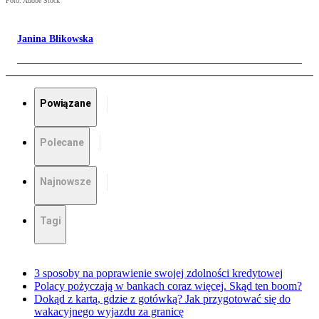
Foto: Adobe Stock
Janina Blikowska
Powiązane
Polecane
Najnowsze
Tagi
3 sposoby na poprawienie swojej zdolności kredytowej
Polacy pożyczają w bankach coraz więcej. Skąd ten boom?
Dokąd z kartą, gdzie z gotówką? Jak przygotować się do
wakacyjnego wyjazdu za granicę