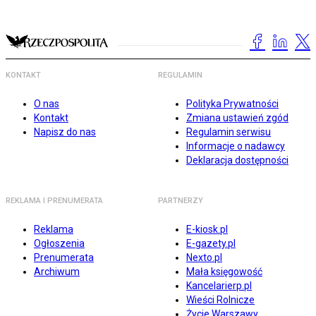
KONTAKT
REGULAMIN
O nas
Polityka Prywatności
Kontakt
Zmiana ustawień zgód
Napisz do nas
Regulamin serwisu
Informacje o nadawcy
Deklaracja dostępności
REKLAMA I PRENUMERATA
PARTNERZY
Reklama
E-kiosk.pl
Ogłoszenia
E-gazety.pl
Prenumerata
Nexto.pl
Archiwum
Mała księgowość
Kancelarierp.pl
Wieści Rolnicze
Życie Warszawy