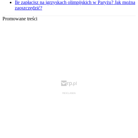
Ile zapłacisz na igrzyskach olimpijskich w Paryżu? Jak można
zaoszczędzić?
Promowane treści