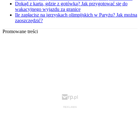
Dokąd z kartą, gdzie z gotówką? Jak przygotować się do
wakacyjnego wyjazdu za granicę
Ile zapłacisz na igrzyskach olimpijskich w Paryżu? Jak można
zaoszczędzić?
Promowane treści