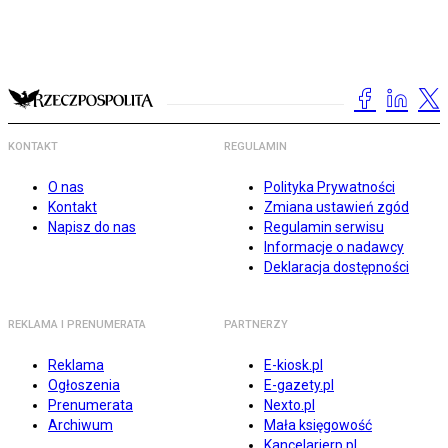
KONTAKT
REGULAMIN
O nas
Polityka Prywatności
Kontakt
Zmiana ustawień zgód
Napisz do nas
Regulamin serwisu
Informacje o nadawcy
Deklaracja dostępności
REKLAMA I PRENUMERATA
PARTNERZY
Reklama
E-kiosk.pl
Ogłoszenia
E-gazety.pl
Prenumerata
Nexto.pl
Archiwum
Mała księgowość
Kancelarierp.pl