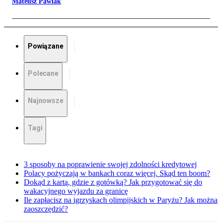
Mateusz Pawlak
Powiązane
Polecane
Najnowsze
Tagi
3 sposoby na poprawienie swojej zdolności kredytowej
Polacy pożyczają w bankach coraz więcej. Skąd ten boom?
Dokąd z kartą, gdzie z gotówką? Jak przygotować się do
wakacyjnego wyjazdu za granicę
Ile zapłacisz na igrzyskach olimpijskich w Paryżu? Jak można
zaoszczędzić?