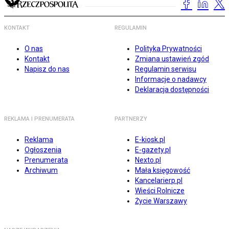
KONTAKT
REGULAMIN
O nas
Polityka Prywatności
Kontakt
Zmiana ustawień zgód
Napisz do nas
Regulamin serwisu
Informacje o nadawcy
Deklaracja dostępności
REKLAMA I PRENUMERATA
PARTNERZY
Reklama
E-kiosk.pl
Ogłoszenia
E-gazety.pl
Prenumerata
Nexto.pl
Archiwum
Mała księgowość
Kancelarierp.pl
Wieści Rolnicze
Życie Warszawy