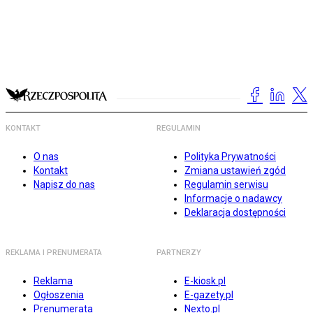
KONTAKT
REGULAMIN
O nas
Polityka Prywatności
Kontakt
Zmiana ustawień zgód
Napisz do nas
Regulamin serwisu
Informacje o nadawcy
Deklaracja dostępności
REKLAMA I PRENUMERATA
PARTNERZY
Reklama
E-kiosk.pl
Ogłoszenia
E-gazety.pl
Prenumerata
Nexto.pl