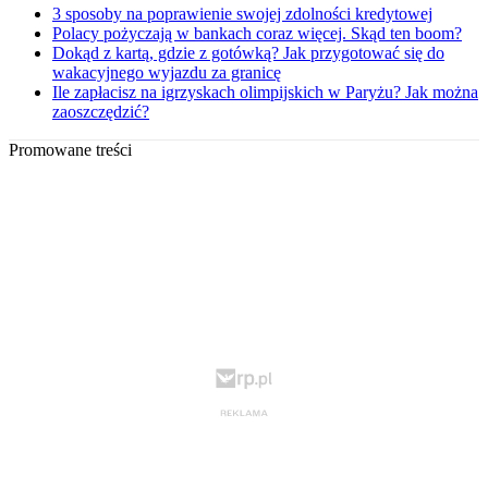
3 sposoby na poprawienie swojej zdolności kredytowej
Polacy pożyczają w bankach coraz więcej. Skąd ten boom?
Dokąd z kartą, gdzie z gotówką? Jak przygotować się do
wakacyjnego wyjazdu za granicę
Ile zapłacisz na igrzyskach olimpijskich w Paryżu? Jak można
zaoszczędzić?
Promowane treści