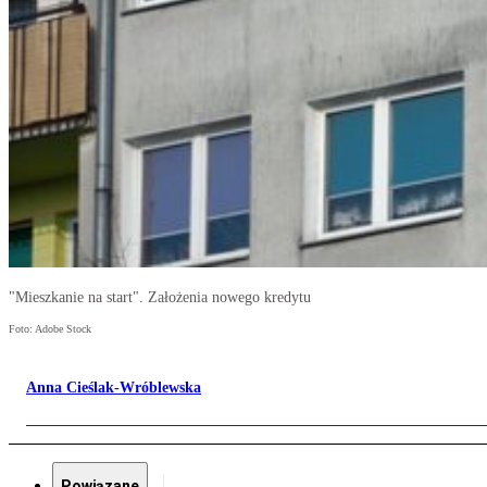
"Mieszkanie na start". Założenia nowego kredytu
Foto: Adobe Stock
Anna Cieślak-Wróblewska
Powiązane