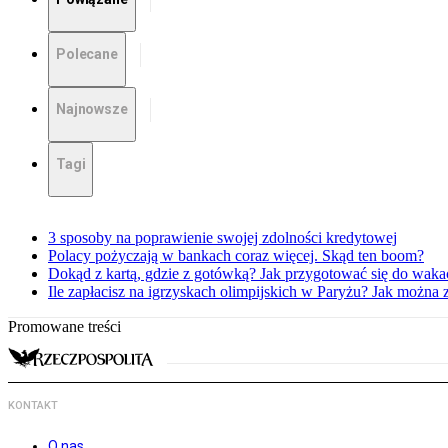
Polecane
Najnowsze
Tagi
3 sposoby na poprawienie swojej zdolności kredytowej
Polacy pożyczają w bankach coraz więcej. Skąd ten boom?
Dokąd z kartą, gdzie z gotówką? Jak przygotować się do waka
Ile zapłacisz na igrzyskach olimpijskich w Paryżu? Jak można 
Promowane treści
KONTAKT
O nas