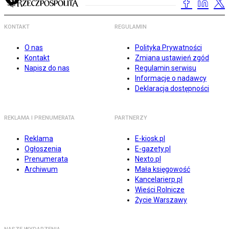
KONTAKT
REGULAMIN
O nas
Polityka Prywatności
Kontakt
Zmiana ustawień zgód
Napisz do nas
Regulamin serwisu
Informacje o nadawcy
Deklaracja dostępności
REKLAMA I PRENUMERATA
PARTNERZY
Reklama
E-kiosk.pl
Ogłoszenia
E-gazety.pl
Prenumerata
Nexto.pl
Archiwum
Mała księgowość
Kancelarierp.pl
Wieści Rolnicze
Życie Warszawy