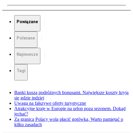
Powiązane
Polecane
Najnowsze
Tagi
Banki kuszą podróżnych bonusami. Największe koszty kryją
się gdzie indziej
Uwaga na fałszywe oferty turystyczne
Atrakcyjne kraje w Europie na urlop poza sezonem. Dokąd
jechać?
Za granicą Polacy wolą płacić gotówką. Warto pamiętać o
kilku zasadach