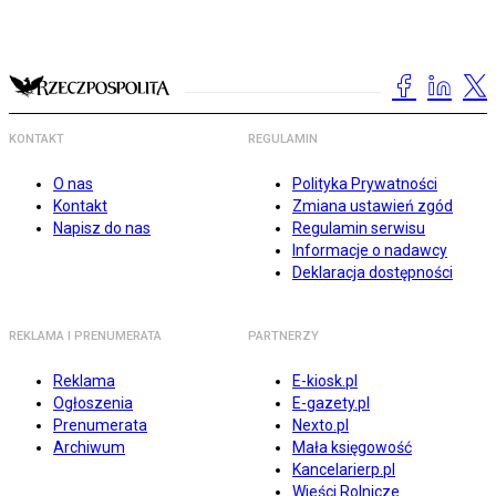
KONTAKT
REGULAMIN
O nas
Polityka Prywatności
Kontakt
Zmiana ustawień zgód
Napisz do nas
Regulamin serwisu
Informacje o nadawcy
Deklaracja dostępności
REKLAMA I PRENUMERATA
PARTNERZY
Reklama
E-kiosk.pl
Ogłoszenia
E-gazety.pl
Prenumerata
Nexto.pl
Archiwum
Mała księgowość
Kancelarierp.pl
Wieści Rolnicze