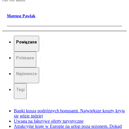
Foto: PKP Intercity
Mateusz Pawlak
Powiązane
Polecane
Najnowsze
Tagi
Banki kuszą podróżnych bonusami. Największe koszty kryją
się gdzie indziej
Uwaga na fałszywe oferty turystyczne
Atrakcyjne kraje w Europie na urlop poza sezonem. Dokąd