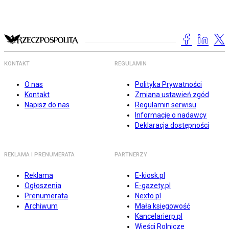
KONTAKT
REGULAMIN
O nas
Polityka Prywatności
Kontakt
Zmiana ustawień zgód
Napisz do nas
Regulamin serwisu
Informacje o nadawcy
Deklaracja dostępności
REKLAMA I PRENUMERATA
PARTNERZY
Reklama
E-kiosk.pl
Ogłoszenia
E-gazety.pl
Prenumerata
Nexto.pl
Archiwum
Mała księgowość
Kancelarierp.pl
Wieści Rolnicze