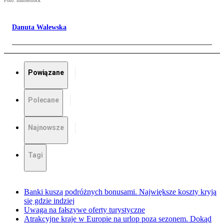
Foto: shutterstock
Danuta Walewska
Powiązane
Polecane
Najnowsze
Tagi
Banki kuszą podróżnych bonusami. Największe koszty kryją
się gdzie indziej
Uwaga na fałszywe oferty turystyczne
Atrakcyjne kraje w Europie na urlop poza sezonem. Dokąd