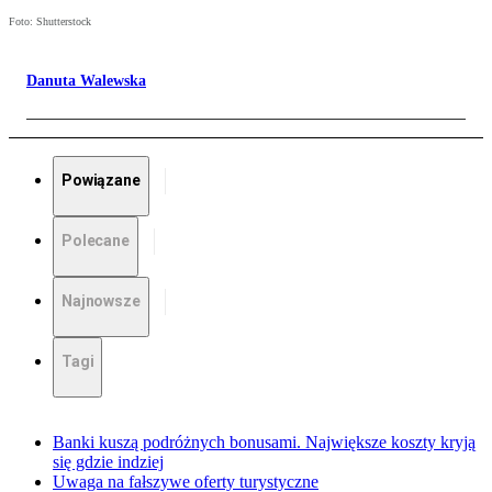
Foto: Shutterstock
Danuta Walewska
Powiązane
Polecane
Najnowsze
Tagi
Banki kuszą podróżnych bonusami. Największe koszty kryją
się gdzie indziej
Uwaga na fałszywe oferty turystyczne