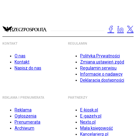
KONTAKT
REGULAMIN
O nas
Polityka Prywatności
Kontakt
Zmiana ustawień zgód
Napisz do nas
Regulamin serwisu
Informacje o nadawcy
Deklaracja dostępności
REKLAMA I PRENUMERATA
PARTNERZY
Reklama
E-kiosk.pl
Ogłoszenia
E-gazety.pl
Prenumerata
Nexto.pl
Archiwum
Mała księgowość
Kancelarierp.pl