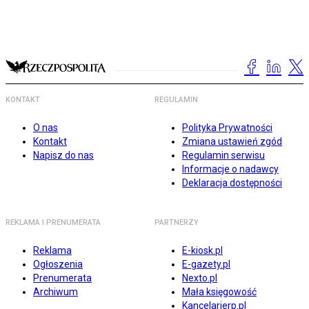
KONTAKT
REGULAMIN
O nas
Polityka Prywatności
Kontakt
Zmiana ustawień zgód
Napisz do nas
Regulamin serwisu
Informacje o nadawcy
Deklaracja dostępności
REKLAMA I PRENUMERATA
PARTNERZY
Reklama
E-kiosk.pl
Ogłoszenia
E-gazety.pl
Prenumerata
Nexto.pl
Archiwum
Mała księgowość
Kancelarierp.pl