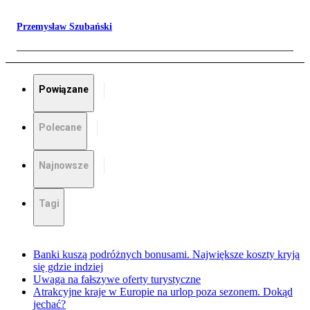
Przemysław Szubański
Powiązane
Polecane
Najnowsze
Tagi
Banki kuszą podróżnych bonusami. Największe koszty kryją
się gdzie indziej
Uwaga na fałszywe oferty turystyczne
Atrakcyjne kraje w Europie na urlop poza sezonem. Dokąd
jechać?