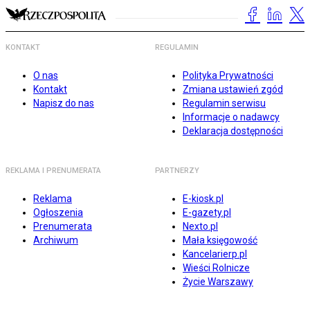
KONTAKT
REGULAMIN
O nas
Polityka Prywatności
Kontakt
Zmiana ustawień zgód
Napisz do nas
Regulamin serwisu
Informacje o nadawcy
Deklaracja dostępności
REKLAMA I PRENUMERATA
PARTNERZY
Reklama
E-kiosk.pl
Ogłoszenia
E-gazety.pl
Prenumerata
Nexto.pl
Archiwum
Mała księgowość
Kancelarierp.pl
Wieści Rolnicze
Życie Warszawy