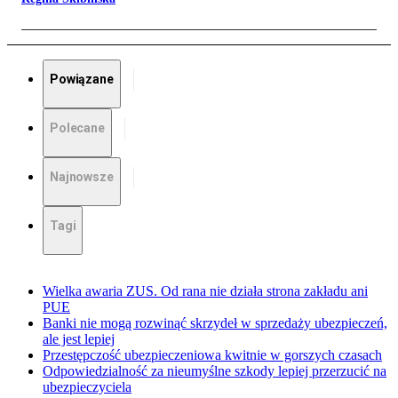
Powiązane
Polecane
Najnowsze
Tagi
Wielka awaria ZUS. Od rana nie działa strona zakładu ani
PUE
Banki nie mogą rozwinąć skrzydeł w sprzedaży ubezpieczeń,
ale jest lepiej
Przestępczość ubezpieczeniowa kwitnie w gorszych czasach
Odpowiedzialność za nieumyślne szkody lepiej przerzucić na
ubezpieczyciela