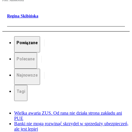
Foto: AdobeStock
Regina Skibińska
Powiązane
Polecane
Najnowsze
Tagi
Wielka awaria ZUS. Od rana nie działa strona zakładu ani
PUE
Banki nie mogą rozwinąć skrzydeł w sprzedaży ubezpieczeń,
ale jest lepiej