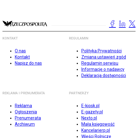
KONTAKT
REGULAMIN
O nas
Polityka Prywatności
Kontakt
Zmiana ustawień zgód
Napisz do nas
Regulamin serwisu
Informacje o nadawcy
Deklaracja dostępności
REKLAMA I PRENUMERATA
PARTNERZY
Reklama
E-kiosk.pl
Ogłoszenia
E-gazety.pl
Prenumerata
Nexto.pl
Archiwum
Mała księgowość
Kancelarierp.pl
Wieści Rolnicze