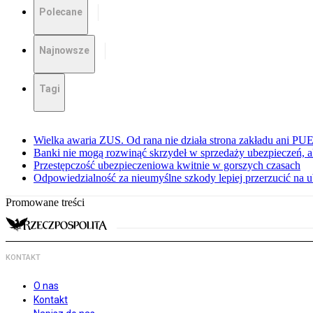
Polecane
Najnowsze
Tagi
Wielka awaria ZUS. Od rana nie działa strona zakładu ani PU
Banki nie mogą rozwinąć skrzydeł w sprzedaży ubezpieczeń, ale
Przestępczość ubezpieczeniowa kwitnie w gorszych czasach
Odpowiedzialność za nieumyślne szkody lepiej przerzucić na u
Promowane treści
KONTAKT
O nas
Kontakt