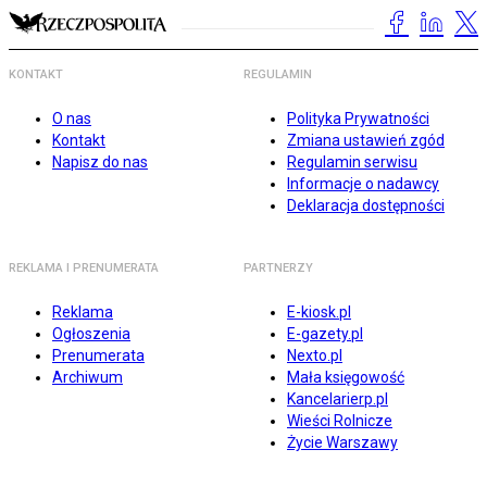
KONTAKT
REGULAMIN
O nas
Polityka Prywatności
Kontakt
Zmiana ustawień zgód
Napisz do nas
Regulamin serwisu
Informacje o nadawcy
Deklaracja dostępności
REKLAMA I PRENUMERATA
PARTNERZY
Reklama
E-kiosk.pl
Ogłoszenia
E-gazety.pl
Prenumerata
Nexto.pl
Archiwum
Mała księgowość
Kancelarierp.pl
Wieści Rolnicze
Życie Warszawy