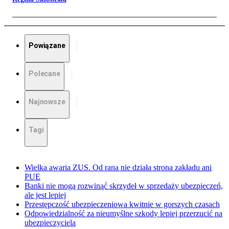
Powiązane
Polecane
Najnowsze
Tagi
Wielka awaria ZUS. Od rana nie działa strona zakładu ani
PUE
Banki nie mogą rozwinąć skrzydeł w sprzedaży ubezpieczeń,
ale jest lepiej
Przestępczość ubezpieczeniowa kwitnie w gorszych czasach
Odpowiedzialność za nieumyślne szkody lepiej przerzucić na
ubezpieczyciela