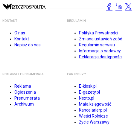
KONTAKT
REGULAMIN
O nas
Polityka Prywatności
Kontakt
Zmiana ustawień zgód
Napisz do nas
Regulamin serwisu
Informacje o nadawcy
Deklaracja dostępności
REKLAMA I PRENUMERATA
PARTNERZY
Reklama
E-kiosk.pl
Ogłoszenia
E-gazety.pl
Prenumerata
Nexto.pl
Archiwum
Mała księgowość
Kancelarierp.pl
Wieści Rolnicze
Życie Warszawy