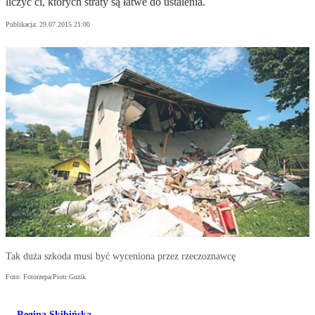
liczyć ci, których straty są łatwe do ustalenia.
Publikacja:
29.07.2015 21:00
Tak duża szkoda musi być wyceniona przez rzeczoznawcę
Foto: Fotorzepa/Piotr Guzik
Regina Skibińska