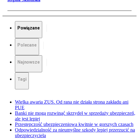
Powiązane
Polecane
Najnowsze
Tagi
Wielka awaria ZUS. Od rana nie działa strona zakładu ani
PUE
Banki nie mogą rozwinąć skrzydeł w sprzedaży ubezpieczeń,
ale jest lepiej
Przestępczość ubezpieczeniowa kwitnie w gorszych czasach
Odpowiedzialność za nieumyślne szkody lepiej przerzucić na
ubezpieczyciela