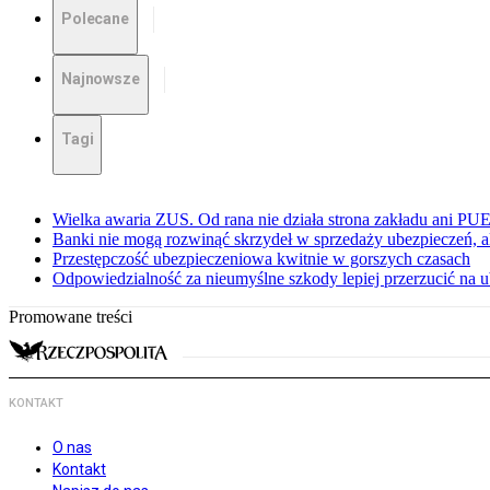
Polecane
Najnowsze
Tagi
Wielka awaria ZUS. Od rana nie działa strona zakładu ani PU
Banki nie mogą rozwinąć skrzydeł w sprzedaży ubezpieczeń, ale
Przestępczość ubezpieczeniowa kwitnie w gorszych czasach
Odpowiedzialność za nieumyślne szkody lepiej przerzucić na u
Promowane treści
KONTAKT
O nas
Kontakt