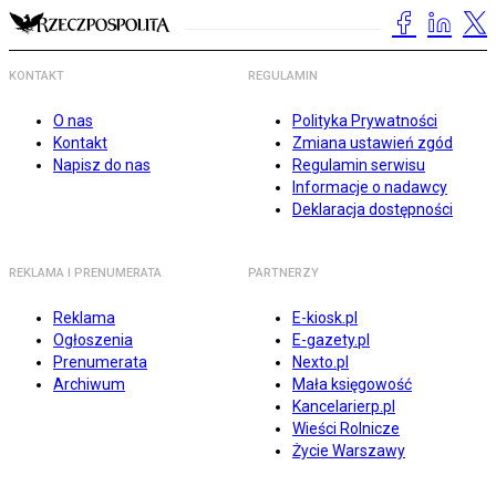
KONTAKT
REGULAMIN
O nas
Polityka Prywatności
Kontakt
Zmiana ustawień zgód
Napisz do nas
Regulamin serwisu
Informacje o nadawcy
Deklaracja dostępności
REKLAMA I PRENUMERATA
PARTNERZY
Reklama
E-kiosk.pl
Ogłoszenia
E-gazety.pl
Prenumerata
Nexto.pl
Archiwum
Mała księgowość
Kancelarierp.pl
Wieści Rolnicze
Życie Warszawy