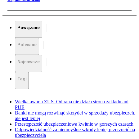
Powiązane
Polecane
Najnowsze
Tagi
Wielka awaria ZUS. Od rana nie działa strona zakładu ani
PUE
Banki nie mogą rozwinąć skrzydeł w sprzedaży ubezpieczeń,
ale jest lepiej
Przestępczość ubezpieczeniowa kwitnie w gorszych czasach
Odpowiedzialność za nieumyślne szkody lepiej przerzucić na
ubezpieczyciela